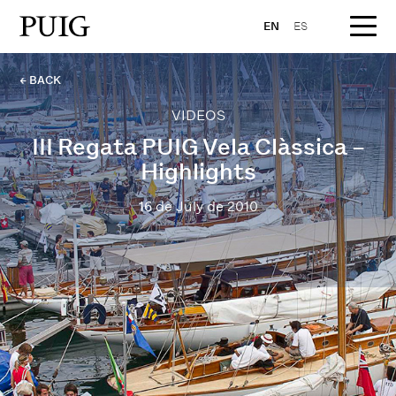
EN
ES
← BACK
VIDEOS
III Regata PUIG Vela Clàssica –
Highlights
16 de July de 2010