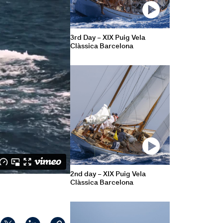
3rd Day – XIX Puig Vela
Clàssica Barcelona
2nd day – XIX Puig Vela
Clàssica Barcelona