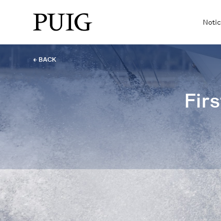
Notic
← BACK
Firs