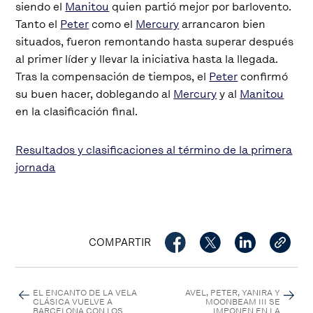
siendo el
Manitou
quien partió mejor por barlovento.
Tanto el
Peter
como el
Mercury
arrancaron bien
situados, fueron remontando hasta superar después
al primer líder y llevar la iniciativa hasta la llegada.
Tras la compensación de tiempos, el
Peter
confirmó
su buen hacer, doblegando al
Mercury
y al
Manitou
en la clasificación final.
Resultados y clasificaciones al término de la primera
jornada
COMPARTIR
EL ENCANTO DE LA VELA
AVEL, PETER, YANIRA Y
CLÁSICA VUELVE A
MOONBEAM III SE
BARCELONA CON LOS
IMPONEN EN LA