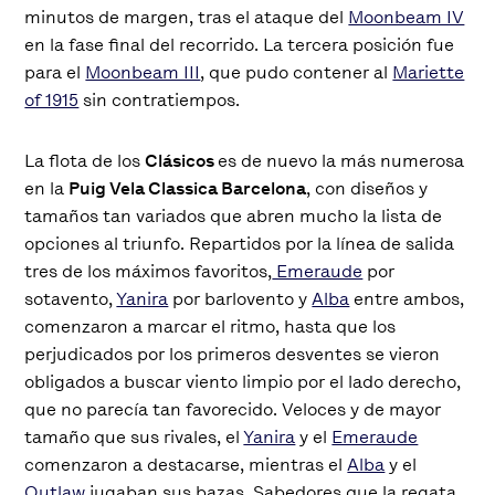
minutos de margen, tras el ataque del
Moonbeam IV
en la fase final del recorrido. La tercera posición fue
para el
Moonbeam III
, que pudo contener al
Mariette
of 1915
sin contratiempos.
La flota de los
Clásicos
es de nuevo la más numerosa
en la
Puig Vela Classica Barcelona
, con diseños y
tamaños tan variados que abren mucho la lista de
opciones al triunfo. Repartidos por la línea de salida
tres de los máximos favoritos,
Emeraude
por
sotavento,
Yanira
por barlovento y
Alba
entre ambos,
comenzaron a marcar el ritmo, hasta que los
perjudicados por los primeros desventes se vieron
obligados a buscar viento limpio por el lado derecho,
que no parecía tan favorecido. Veloces y de mayor
tamaño que sus rivales, el
Yanira
y el
Emeraude
comenzaron a destacarse, mientras el
Alba
y el
Outlaw
jugaban sus bazas. Sabedores que la regata