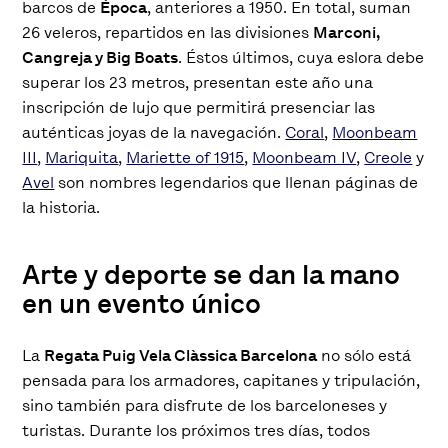
barcos de
Época
, anteriores a 1950. En total, suman
26 veleros, repartidos en las divisiones
Marconi,
Cangreja y Big Boats
. Éstos últimos, cuya eslora debe
superar los 23 metros, presentan este año una
inscripción de lujo que permitirá presenciar las
auténticas joyas de la navegación.
Coral
,
Moonbeam
III
,
Mariquita
,
Mariette of 1915
,
Moonbeam IV
,
Creole
y
Avel
son nombres legendarios que llenan páginas de
la historia.
Arte y deporte se dan la mano
en un evento único
La
Regata Puig Vela Clàssica Barcelona
no sólo está
pensada para los armadores, capitanes y tripulación,
sino también para disfrute de los barceloneses y
turistas. Durante los próximos tres días, todos