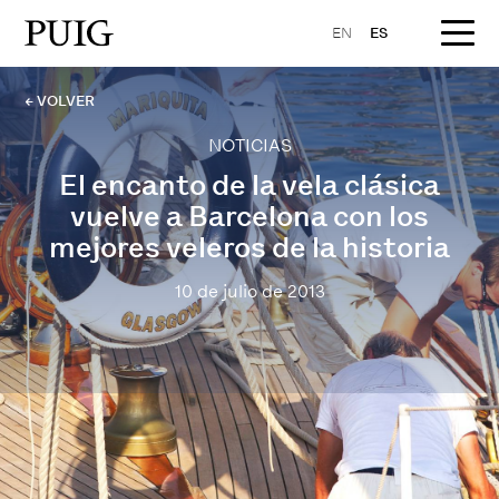
EN
ES
← VOLVER
NOTICIAS
El encanto de la vela clásica
vuelve a Barcelona con los
mejores veleros de la historia
10 de julio de 2013