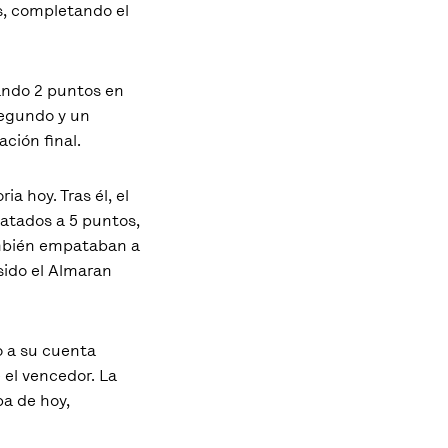
s, completando el
lando 2 puntos en
segundo y un
ación final.
a hoy. Tras él, el
patados a 5 puntos,
también empataban a
sido el Almaran
o a su cuenta
 el vencedor. La
ba de hoy,