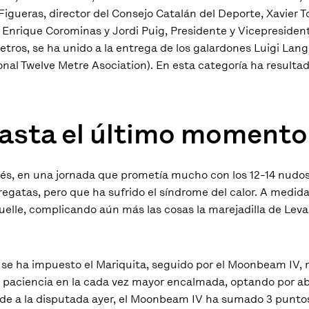
gueras, director del Consejo Catalán del Deporte, Xavier To
 Enrique Corominas y Jordi Puig, Presidente y Vicepresiden
tros, se ha unido a la entrega de los galardones Luigi Lang
ional Twelve Metre Asociation). En esta categoría ha resulta
hasta el último momento
onés, en una jornada que prometía mucho con los 12-14 nudo
egatas, pero que ha sufrido el síndrome del calor. A medida
uelle, complicando aún más las cosas la marejadilla de Lev
y se ha impuesto el Mariquita, seguido por el Moonbeam IV, 
 paciencia en la cada vez mayor encalmada, optando por a
de a la disputada ayer, el Moonbeam IV ha sumado 3 puntos