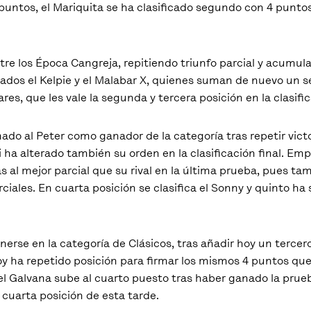
 puntos, el Mariquita se ha clasificado segundo con 4 punto
ntre los Época Cangreja, repitiendo triunfo parcial y acumu
ltados el Kelpie y el Malabar X, quienes suman de nuevo un 
es, que les vale la segunda y tercera posición en la clasific
o al Peter como ganador de la categoría tras repetir victori
 ha alterado también su orden en la clasificación final. Em
s al mejor parcial que su rival en la última prueba, pues 
ales. En cuarta posición se clasifica el Sonny y quinto ha 
nerse en la categoría de Clásicos, tras añadir hoy un tercer
oy ha repetido posición para firmar los mismos 4 puntos que
s el Galvana sube al cuarto puesto tras haber ganado la prue
 cuarta posición de esta tarde.