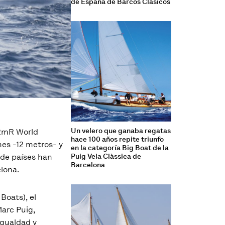
de España de Barcos Clásicos
Un velero que ganaba regatas
12mR World
hace 100 años repite triunfo
nes -12 metros- y
en la categoría Big Boat de la
 de países han
Puig Vela Clàssica de
Barcelona
lona.
Boats), el
arc Puig,
Igualdad y