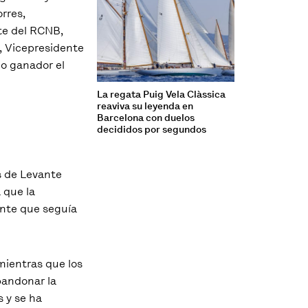
rres,
te del RCNB,
, Vicepresidente
do ganador el
La regata Puig Vela Clàssica
reaviva su leyenda en
Barcelona con duelos
decididos por segundos
s de Levante
 que la
ante que seguía
mientras que los
bandonar la
 y se ha