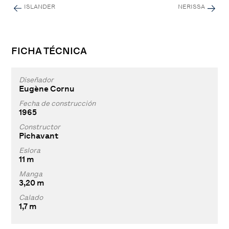
ISLANDER
NERISSA
FICHA TÉCNICA
Diseñador
Eugène Cornu
Fecha de construcción
1965
Constructor
Pichavant
Eslora
11 m
Manga
3,20 m
Calado
1,7 m