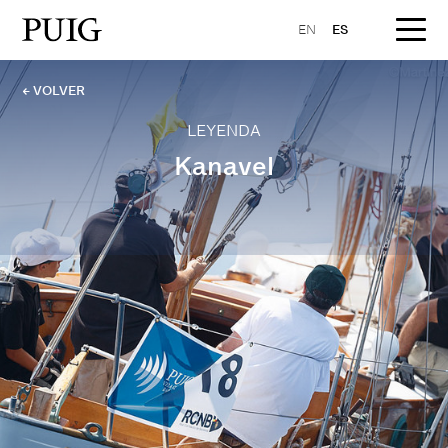
EN
ES
← VOLVER
LEYENDA
Kanavel