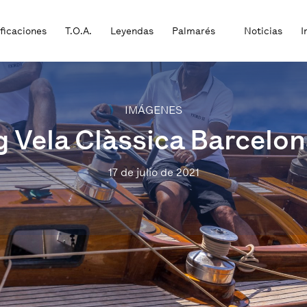
ificaciones
T.O.A.
Leyendas
Palmarés
Noticias
I
IMÁGENES
g Vela Clàssica Barcelon
17 de julio de 2021