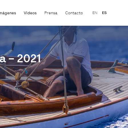
mágenes
Videos
Prensa
Contacto
EN
ES
a – 2021