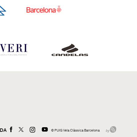
ADA
© PUIG Vela Clàssica Barcelona